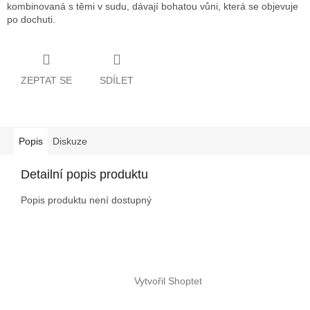
kombinovaná s těmi v sudu, dávají bohatou vůni, která se objevuje
po dochuti.
ZEPTAT SE
SDÍLET
Popis
Diskuze
Detailní popis produktu
Popis produktu není dostupný
Z
á
Vytvořil Shoptet
p
a