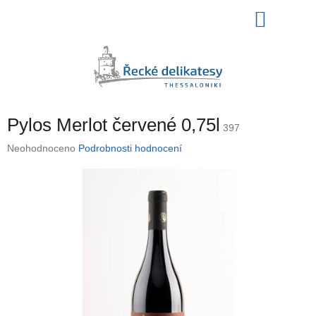
Přejít
NÁKU
na
obsah
KOŠÍK
Pylos Merlot červené 0,75l
397
Průměrné
Neohodnoceno
Podrobnosti hodnocení
hodnocení
produktu
je
0,0
z
5
hvězdiček.