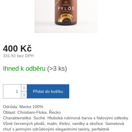
400 Kč
331 Kč bez DPH
Měrná
Ihned k odběru
(>3 ks)
cena:
Přidat do košíku
Odrůda: Merlot 100%
Oblast: Christiani-Floka, Řecko
Charakteristika: Suché. Hluboká rubínová barva s fialovými odlesky.
Vůně červených plodů, malin, třešní, vanilky a skořice. Sametová
chuť s jemnými odrůdovými elegantními taniny, perfektně