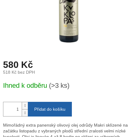
580 Kč
518 Kč bez DPH
Měrná
Ihned k odběru
(>3 ks)
cena:
Přidat do košíku
Mimořádný extra panenský olivový olej odrůdy Makri sklízené na
začátku listopadu z vybraných plodů střední zralosti velmi nízké
kyselosti. Olej je lisován 4 až 8 hodin po sklizni za výborných