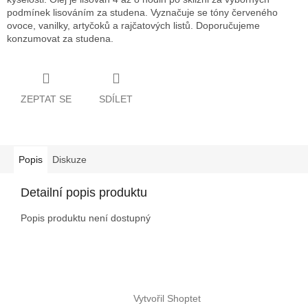
podmínek lisováním za studena. Vyznačuje se tóny červeného
ovoce, vanilky, artyčoků a rajčatových listů. Doporučujeme
konzumovat za studena.
ZEPTAT SE
SDÍLET
Popis
Diskuze
Detailní popis produktu
Popis produktu není dostupný
Z
á
Vytvořil Shoptet
p