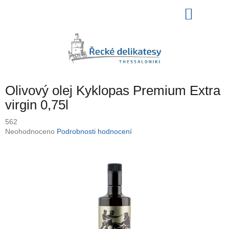
Přejít
NÁKU
na
obsah
KOŠÍK
Olivový olej Kyklopas Premium Extra
virgin 0,75l
562
Průměrné
Neohodnoceno
Podrobnosti hodnocení
hodnocení
produktu
je
0,0
z
5
hvězdiček.