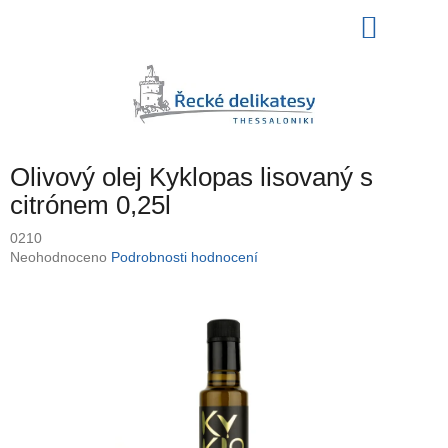
Přejít
NÁKU
na
obsah
KOŠÍK
Olivový olej Kyklopas lisovaný s
citrónem 0,25l
0210
Průměrné
Neohodnoceno
Podrobnosti hodnocení
hodnocení
produktu
je
0,0
z
5
hvězdiček.