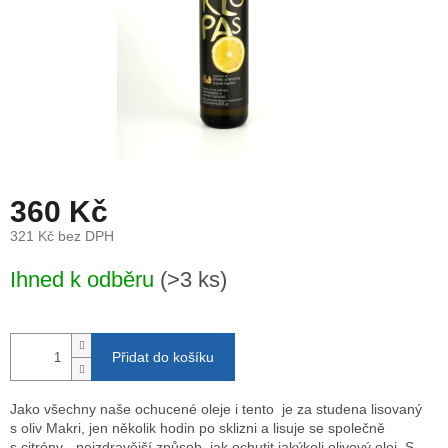
360 Kč
321 Kč bez DPH
Měrná
Ihned k odběru
(>3 ks)
cena:
Přidat do košíku
Jako všechny naše ochucené oleje i tento je za studena lisovaný
s oliv Makri, jen několik hodin po sklizni a lisuje se společně
s citróny - nejzdravější způsob, jak ochutit jakýkoli olivový olej. S