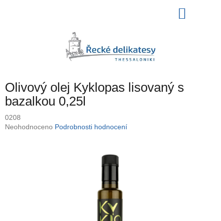
Přejít
NÁKU
na
obsah
KOŠÍK
Olivový olej Kyklopas lisovaný s
bazalkou 0,25l
0208
Průměrné
Neohodnoceno
Podrobnosti hodnocení
hodnocení
produktu
je
0,0
z
5
hvězdiček.