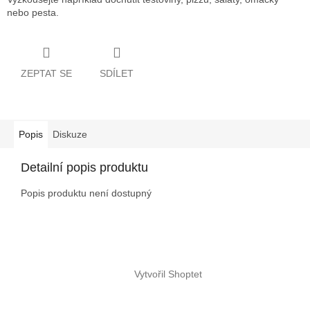
nebo pesta.
ZEPTAT SE
SDÍLET
Popis
Diskuze
Detailní popis produktu
Popis produktu není dostupný
Z
á
Vytvořil Shoptet
p
a
t