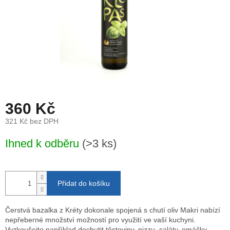
360 Kč
321 Kč bez DPH
Měrná
Ihned k odběru
(>3 ks)
cena:
Přidat do košíku
Čerstvá bazalka z Kréty dokonale spojená s chutí oliv Makri nabízí
nepřeberné množství možností pro využití ve vaší kuchyni.
Vyzkoušejte například dochutit těstoviny, pizzu, saláty, omáčky